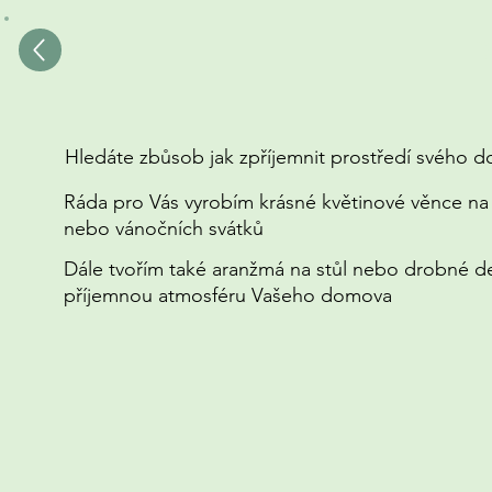
D
Hledáte zbůsob jak zpříjemnit prostředí svého d
Ráda pro Vás vyrobím krásné květinové věnce na 
nebo vánočních svátků
Dále tvořím také aranžmá na stůl nebo drobné d
příjemnou atmosféru Vašeho domova